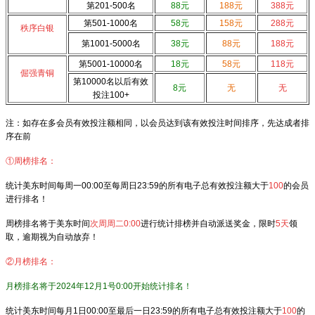
第201-500名
88元
188元
388元
第501-1000名
58元
158元
28
8元
秩序白银
第1001-5000名
38元
88元
188元
第5001-10000名
18元
58元
118元
倔强青铜
第10000名以后有效
8元
无
无
投注100+
注：
如存在多会员有效投注额相同，以会员达到该有效投注时间排序，先达成者排
序在前
①周榜排名：
统计美东时间每周一00:00至每周日23:59的所有电子总有效投注额大于
100
的会员
进行排名！
周榜排名将于美东时间
次周周二
0:00
进行统计排榜并自动派送奖金，限时
5
天
领
取，逾期视为自动放弃！
②月榜排名：
月榜排名将于2024年12月1号0:00开始统计排名！
统计美东时间每月1日00:00至最后一日23:59的
所有电子总有效投注额大于
100
的